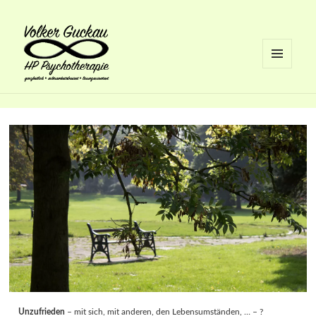
MENÜ
UND
Volker Guckau
WIDGETS
Unzufrieden
– mit sich, mit anderen, den Lebensumständen, … – ?