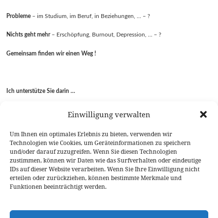
Probleme
– im Studium, im Beruf, in Beziehungen, … – ?
Nichts geht mehr
– Erschöpfung, Burnout, Depression, … – ?
Gemeinsam finden wir einen Weg !
Ich unterstütze Sie darin …
mehr über sich und andere zu erfahren.
Einwilligung verwalten
Selbstvertrauen aufzubauen und zu stärken.
Ihr eigenes Potential (wieder) zu entdecken und zu fördern.
Um Ihnen ein optimales Erlebnis zu bieten, verwenden wir
Wege aus der Krise zu finden.
Technologien wie Cookies, um Geräteinformationen zu speichern
nachhaltige Veränderung zu bewirken durch Persönlichkeitsentwicklung.
und/oder darauf zuzugreifen. Wenn Sie diesen Technologien
zustimmen, können wir Daten wie das Surfverhalten oder eindeutige
Wenn Sie Interesse an einem für Sie unverbindlichen und kostenlosen
IDs auf dieser Website verarbeiten. Wenn Sie Ihre Einwilligung nicht
Erstgespräch mit mir haben, können Sie nach einem Klick auf „
Kontakt
“
erteilen oder zurückziehen, können bestimmte Merkmale und
telefonisch oder per E-Mail gerne einen entsprechenden Termin mit mir
Funktionen beeinträchtigt werden.
vereinbaren.
Herzlichst