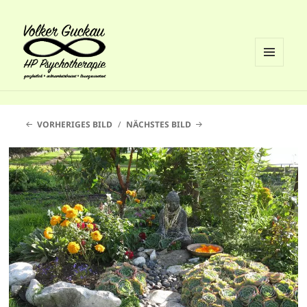
MENÜ
UND
Volker Guckau
WIDGETS
VORHERIGES BILD
NÄCHSTES BILD