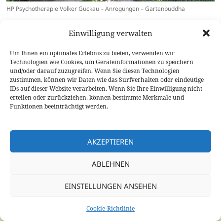
HP Psychotherapie Volker Guckau – Anregungen – Gartenbuddha
HP Psychotherapie Volker Guckau – Anregungen – Gartenbuddha
Einwilligung verwalten
Veröffentlicht
Originalgröße
1070 × 600
28. April 2016
Um Ihnen ein optimales Erlebnis zu bieten, verwenden wir
am
Technologien wie Cookies, um Geräteinformationen zu speichern
Beitragsnavigation
und/oder darauf zuzugreifen. Wenn Sie diesen Technologien
VERÖFFENTLICHT IN
zustimmen, können wir Daten wie das Surfverhalten oder eindeutige
Anregungen
IDs auf dieser Website verarbeiten. Wenn Sie Ihre Einwilligung nicht
erteilen oder zurückziehen, können bestimmte Merkmale und
Funktionen beeinträchtigt werden.
Datenschutzrichtlinie
Stolz präsentiert von WordPress
AKZEPTIEREN
ABLEHNEN
EINSTELLUNGEN ANSEHEN
Cookie-Richtlinie