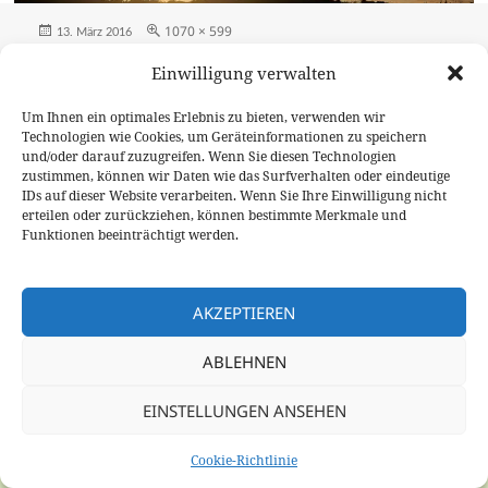
Veröffentlicht
Originalgröße
1070 × 599
13. März 2016
am
Einwilligung verwalten
Beitragsnavigation
VERÖFFENTLICHT IN
Yoga
Um Ihnen ein optimales Erlebnis zu bieten, verwenden wir
Technologien wie Cookies, um Geräteinformationen zu speichern
und/oder darauf zuzugreifen. Wenn Sie diesen Technologien
Datenschutzrichtlinie
Stolz präsentiert von WordPress
zustimmen, können wir Daten wie das Surfverhalten oder eindeutige
IDs auf dieser Website verarbeiten. Wenn Sie Ihre Einwilligung nicht
erteilen oder zurückziehen, können bestimmte Merkmale und
Funktionen beeinträchtigt werden.
AKZEPTIEREN
ABLEHNEN
EINSTELLUNGEN ANSEHEN
Cookie-Richtlinie